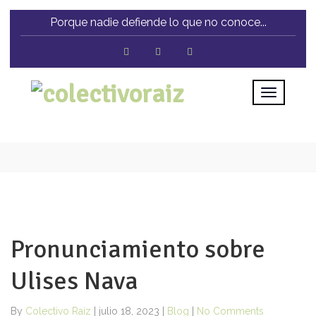
Porque nadie defiende lo que no conoce...
Pronunciamiento sobre
Ulises Nava
By
Colectivo Raíz
|
julio 18, 2023
|
Blog
|
No Comments